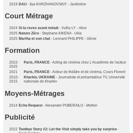
2019
DAU
- Ilya KHRZHANOVSKIY -
Jardinière
Court Métrage
2024
Si tu reves avant minuit
- Vuthy LY -
Alice
2025
Nature Zéro
- Stephane KIKENA -
Uliia
2025
Martha et son chat
- Leonard PHILIPPE -
Génie
Formation
2022-
Paris, FRANCE
- Acting de cinéma chez L'Académie de l'acteur
2025
2021
Paris, FRANCE
- Acteur de théâtre et de cinéma, Cours Florent
2010-
Kharkiv, UKRAINE
- Journaliste et présentatrice TV, Université
2015
nationale de Kharkiv
Moyens-Métrages
2014
Echo Request
- Alexander POBERAILO -
Mother
Publicité
2022
Tootbus Story #2: Let the Visit simply take you by surprise
-