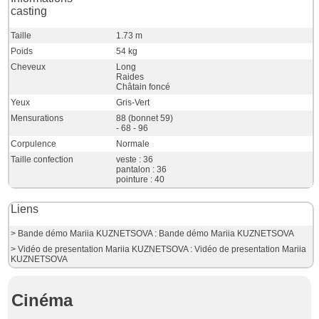
casting
Taille
1.73 m
Poids
54 kg
Cheveux
Long
Raides
Châtain foncé
Yeux
Gris-Vert
Mensurations
88 (bonnet 59)
- 68 - 96
Corpulence
Normale
Taille confection
veste : 36
pantalon : 36
pointure : 40
Liens
> Bande démo Mariia KUZNETSOVA : Bande démo Mariia KUZNETSOVA
> Vidéo de presentation Mariia KUZNETSOVA : Vidéo de presentation Mariia
KUZNETSOVA
Cinéma